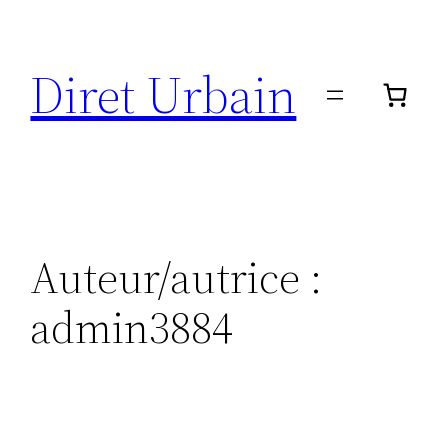
Aller
au
Diret Urbain
contenu
Auteur/autrice :
admin3884