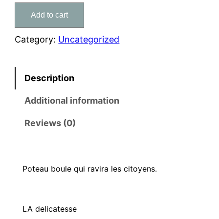
t
Add to cart
e
a
Category:
Uncategorized
u
b
o
Description
u
l
Additional information
e
Reviews (0)
q
u
a
n
Poteau boule qui ravira les citoyens.
t
i
t
LA delicatesse