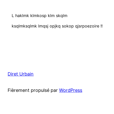
y
L haklmk klmkosp klm skqlm
ksqlmksqlmk lmqsj opjkq sokop qjsrpoezoire !!
Diret Urbain
Fièrement propulsé par
WordPress